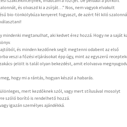
ési szaktekintélynek, imádtam a főztjét. De például a pörkölt
zalonnát, és olvaszd ki a zsírját…” Nos, nem vagyok elvakult
rlésű bio-tönkölybúza kenyeret fogyaszt, de azért fél kiló szalonn
választani!
 mindenki megtanulhat, aki kedvet érez hozzá. Hogy ne a saját k
könyv.
aajtóból, és minden kezdőnek segít megtenni odabent az első
rba veszi a főzési eljárásokat épp úgy, mint az egyszerű receptek
zakács-jelölt is talál olyan bekezdést, amit elolvasva megnyugod
eg, hogy mi a rántás, hogyan készül a habarás.
ülönleges, mert kezdőknek szól, vagy mert stílusával mosolyt
re szóló borító is rendelhető hozzá.
, vagy igazán személyes ajándékká.