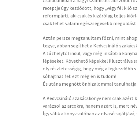
Családunkban a nagyi számított abszolút főz
receptje úgy kezdődött, hogy „végy fél kiló s
reformpárti, aki csak és kizárólag teljes kiő
csak lehet valami egészségesebb megoldást 
Aztán persze megtanultam főzni, mint ahogy
tegye, abban segíthet a Kedvcsináló szakács
A tűzhelytől indul, vagy még inkább a konyh
lépéseket. Követhető képekkel illusztrálva so
oly részletességig, hogy még a legkezdőbb s
sóhajthat fel: ezt még én is tudom!
És utána megnőtt önbizalommal tanulhatja m
A Kedvcsináló szakácskönyv nem csak azért k
varázsol az arcokra, hanem azért is, mert név
Így válik a könyv valóban az olvasó sajátjává