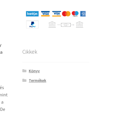
y
Cikkek
 a
Könyv
Termékek
és
mint
 a
 De