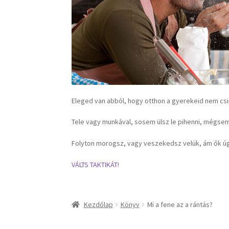
Eleged van abból, hogy otthon a gyerekeid nem csi
Tele vagy munkával, sosem ülsz le pihenni, mégse
Folyton morogsz, vagy veszekedsz velük, ám ők ú
VÁLTS TAKTIKÁT!
Kezdőlap
Könyv
Mi a fene az a rántás?