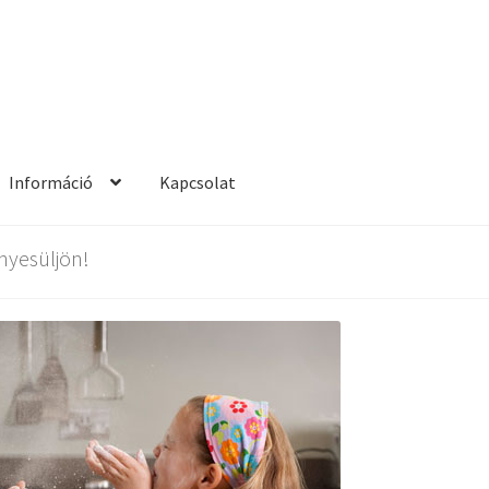
Információ
Kapcsolat
nformáció
Kapcsolat
Kosár
ényesüljön!