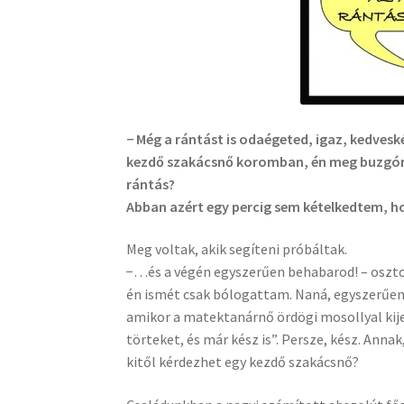
− Még a rántást is odaégeted, igaz, kedves
kezdő szakácsnő koromban, én meg buzgón h
rántás?
Abban azért egy percig sem kételkedtem, h
Meg voltak, akik segíteni próbáltak.
−…és a végén egyszerűen behabarod! – oszto
én ismét csak bólogattam. Naná, egyszerűen
amikor a matektanárnő ördögi mosollyal kije
törteket, és már kész is”. Persze, kész. Annak
kitől kérdezhet egy kezdő szakácsnő?