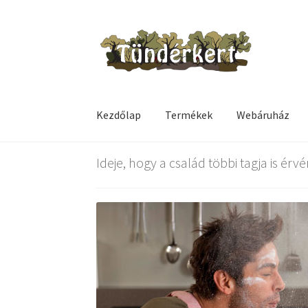
Ugrás
Kilépés
a
a
navigációhoz
tartalomba
Kezdőlap
Termékek
Webáruház
Kezdőlap
Adventi naptár
Checkout
Fiókom
I
Ideje, hogy a család többi tagja is érv