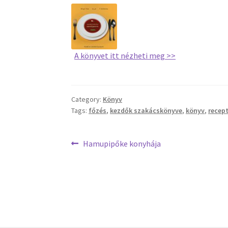
A könyvet itt nézheti meg >>
Category:
Könyv
Tags:
főzés
,
kezdők szakácskönyve
,
könyv
,
recep
Bejegyzés
Previous
Hamupipőke konyhája
post:
navigáció