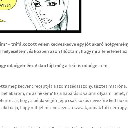
kém? – tréfálkozott velem kedveskedve egy jót akaró hölgyemén
elyeseltem, és közben azon filóztam, hogy mi a fene lehet az
ogy odaégetném. Akkortájt még a teát is odaégettem.
tta meg kedvenc receptjét a szomszédasszony, tisztes matróna, 
 behabarom, mi az nekem? Ez a habarás is valami olyasmi lehet, 
lentette, hogy a példa végén „épp csak közös nevezőre kell hozni
, aki tudja, hogy mit jelentenek ezek a szavak, annak tuti nem ügy.