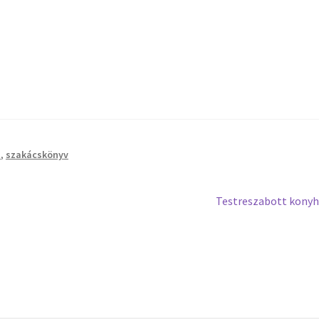
t
,
szakácskönyv
Next
Testreszabott kony
post: