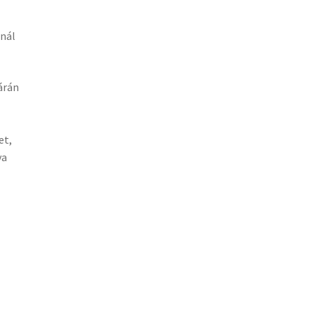
ánál
árán
et,
va