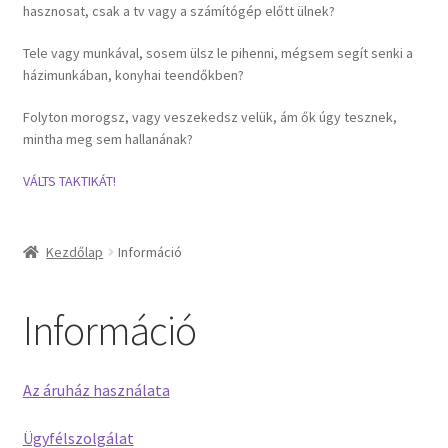
hasznosat, csak a tv vagy a számítógép előtt ülnek?
Általános szerződési feltételek
Tele vagy munkával, sosem ülsz le pihenni, mégsem segít senki a
házimunkában, konyhai teendőkben?
Adatvédelmi nyilatkozat
Folyton morogsz, vagy veszekedsz velük, ám ők úgy tesznek,
mintha meg sem hallanának?
Kapcsolat
VÁLTS TAKTIKÁT!
Kosár
Kezdőlap
Információ
Információ
Az áruház használata
Ügyfélszolgálat