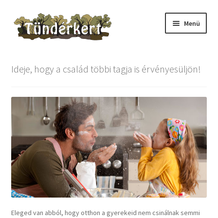
Ugrás
Kilépés
Menü
a
a
navigációhoz
tartalomba
Kezdőlap
Ideje, hogy a család többi tagja is érvényesüljön!
Adventi naptár
Checkout
Fiókom
Információ
Az áruház használata
Ügyfélszolgálat
Eleged van abból, hogy otthon a gyerekeid nem csinálnak semmi