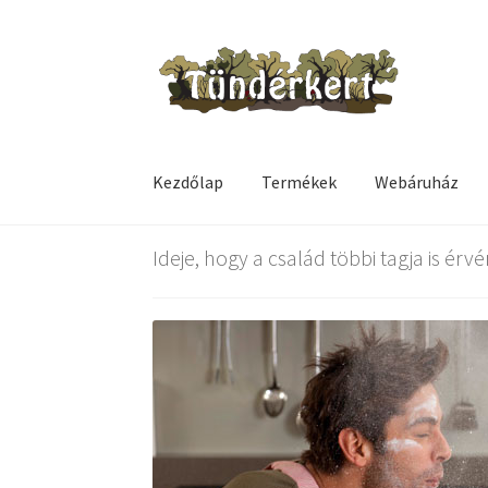
Ugrás
Kilépés
a
a
navigációhoz
tartalomba
Kezdőlap
Termékek
Webáruház
Kezdőlap
Adventi naptár
Checkout
Fiókom
I
Ideje, hogy a család többi tagja is érv