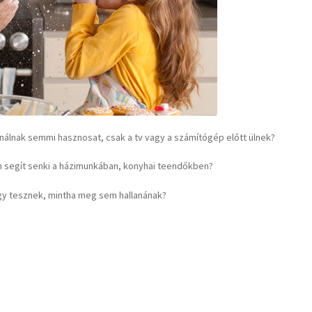
nálnak semmi hasznosat, csak a tv vagy a számítógép előtt ülnek?
m segít senki a házimunkában, konyhai teendőkben?
gy tesznek, mintha meg sem hallanának?