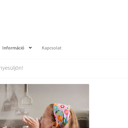
Információ
Kapcsolat
nformáció
Kapcsolat
Kosár
ényesüljön!