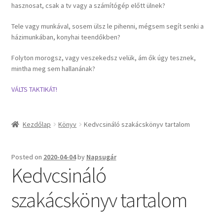
hasznosat, csak a tv vagy a számítógép előtt ülnek?
Általános szerződési feltételek
Tele vagy munkával, sosem ülsz le pihenni, mégsem segít senki a
házimunkában, konyhai teendőkben?
Adatvédelmi nyilatkozat
Folyton morogsz, vagy veszekedsz velük, ám ők úgy tesznek,
mintha meg sem hallanának?
Kapcsolat
VÁLTS TAKTIKÁT!
Kosár
Kezdőlap
Könyv
Kedvcsináló szakácskönyv tartalom
Posted on
2020-04-04
by
Napsugár
Kedvcsináló
szakácskönyv tartalom