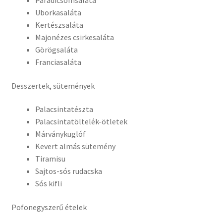
Paradicsomsaláta
Uborkasaláta
Kertészsaláta
Majonézes csirkesaláta
Görögsaláta
Franciasaláta
Desszertek, sütemények
Palacsintatészta
Palacsintatöltelék-ötletek
Márványkuglóf
Kevert almás sütemény
Tiramisu
Sajtos-sós rudacska
Sós kifli
Pofonegyszerű ételek