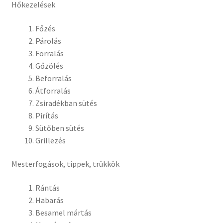
Hőkezelések
Főzés
Párolás
Forralás
Gőzölés
Beforralás
Átforralás
Zsiradékban sütés
Pirítás
Sütőben sütés
Grillezés
Mesterfogások, tippek, trükkök
Rántás
Habarás
Besamel mártás