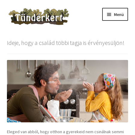
Ugrás
Kilépés
Menü
a
a
navigációhoz
tartalomba
Kezdőlap
Ideje, hogy a család többi tagja is érvényesüljön!
Adventi naptár
Checkout
Fiókom
Információ
Az áruház használata
Ügyfélszolgálat
Eleged van abból, hogy otthon a gyerekeid nem csinálnak semmi