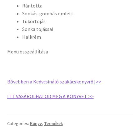
Rántotta
Sonkás-gombás omlett
Tükörtojás
Sonka tojással
Halkrém
Menü összeállítása
Bővebben a Kedvcsináló szakácskönyvről >>
ITT VÁSÁROLHATOD MEG A KÖNYVET >>
Categories:
Könyv
,
Termékek