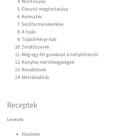
Montírozás
Élesztő megfuttatása
Kelesztés
Sütőforma kikenése
A tojás
Tojásfehérje hab
Zöldfűszerek
Még egy fél gondolat a mélyhűtésről
Konyhai mértékegységek
Rövidítések
Mértékváltás
Receptek
Levesek
Húsleves