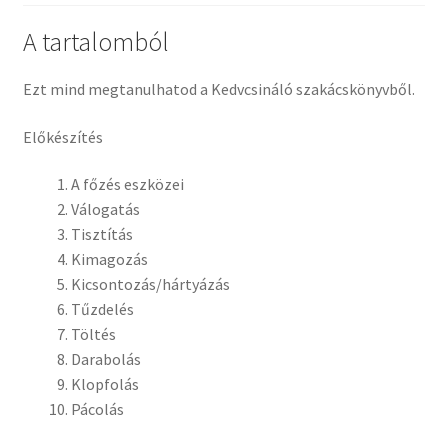
A tartalomból
Ezt mind megtanulhatod a Kedvcsináló szakácskönyvből.
Előkészítés
A főzés eszközei
Válogatás
Tisztítás
Kimagozás
Kicsontozás/hártyázás
Tűzdelés
Töltés
Darabolás
Klopfolás
Pácolás