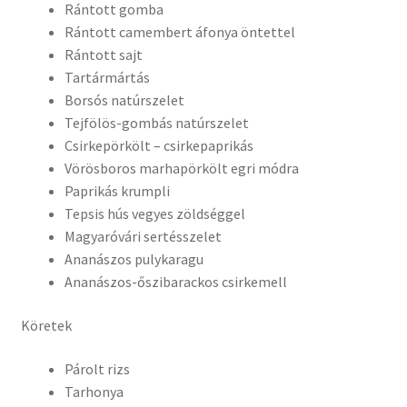
Rántott gomba
Rántott camembert áfonya öntettel
Rántott sajt
Tartármártás
Borsós natúrszelet
Tejfölös-gombás natúrszelet
Csirkepörkölt – csirkepaprikás
Vörösboros marhapörkölt egri módra
Paprikás krumpli
Tepsis hús vegyes zöldséggel
Magyaróvári sertésszelet
Ananászos pulykaragu
Ananászos-őszibarackos csirkemell
Köretek
Párolt rizs
Tarhonya