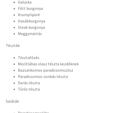
Galuska
Főtt burgonya
Krumplipüré
Hasábburgonya
Steak burgonya
Meggymártás
Tészták
Tésztafőzés
Mezítlábas olasz tészta kezdőknek
Bazsalikomos paradicsomszósz
Paradicsomos-sonkás tészta
Darás tészta
Túrós tészta
Saláták