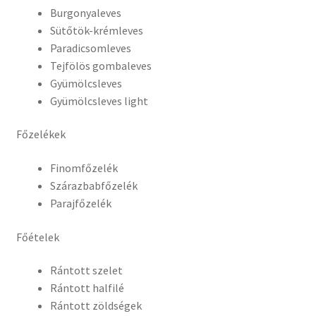
Burgonyaleves
Sütőtök-krémleves
Paradicsomleves
Tejfölös gombaleves
Gyümölcsleves
Gyümölcsleves light
Főzelékek
Finomfőzelék
Szárazbabfőzelék
Parajfőzelék
Főételek
Rántott szelet
Rántott halfilé
Rántott zöldségek