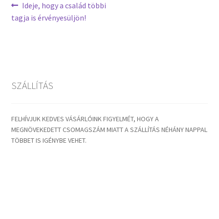
Bejegyzés
Previous
Ideje, hogy a család többi
post:
tagja is érvényesüljön!
navigáció
SZÁLLÍTÁS
FELHÍVJUK KEDVES VÁSÁRLÓINK FIGYELMÉT, HOGY A
MEGNÖVEKEDETT CSOMAGSZÁM MIATT A SZÁLLÍTÁS NÉHÁNY NAPPAL
TÖBBET IS IGÉNYBE VEHET.