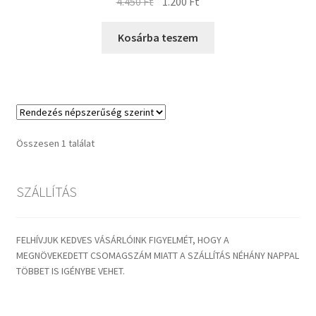
Original
Current
4.450
Ft
1.200
Ft
price
price
was:
is:
Kosárba teszem
4.450 Ft.
1.200 Ft.
Összesen 1 találat
SZÁLLÍTÁS
FELHÍVJUK KEDVES VÁSÁRLÓINK FIGYELMÉT, HOGY A
MEGNÖVEKEDETT CSOMAGSZÁM MIATT A SZÁLLÍTÁS NÉHÁNY NAPPAL
TÖBBET IS IGÉNYBE VEHET.