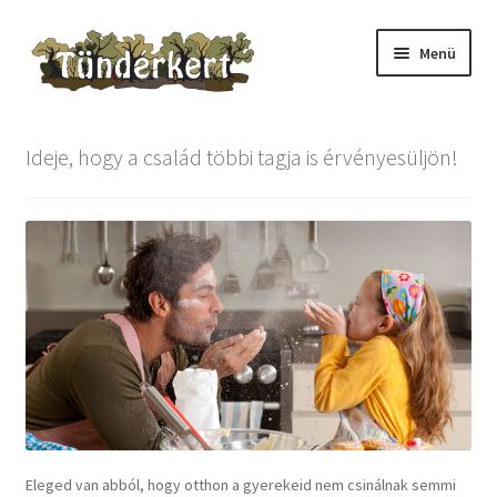
Ugrás
Kilépés
Menü
a
a
navigációhoz
tartalomba
Kezdőlap
Ideje, hogy a család többi tagja is érvényesüljön!
Adventi naptár
Checkout
Fiókom
Információ
Az áruház használata
Ügyfélszolgálat
Eleged van abból, hogy otthon a gyerekeid nem csinálnak semmi