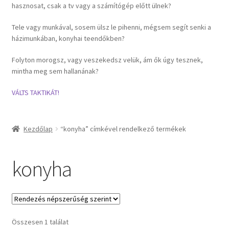
hasznosat, csak a tv vagy a számítógép előtt ülnek?
Általános szerződési feltételek
Tele vagy munkával, sosem ülsz le pihenni, mégsem segít senki a
házimunkában, konyhai teendőkben?
Adatvédelmi nyilatkozat
Folyton morogsz, vagy veszekedsz velük, ám ők úgy tesznek,
mintha meg sem hallanának?
Kapcsolat
VÁLTS TAKTIKÁT!
Kosár
Kezdőlap
“konyha” címkével rendelkező termékek
konyha
Összesen 1 találat